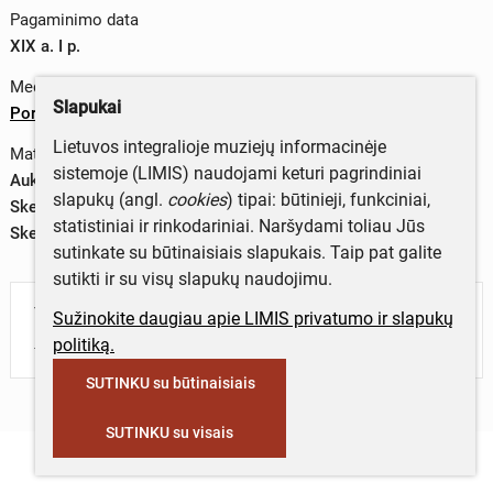
Pagaminimo data
XIX a. I p.
Medžiagos
Slapukai
Porcelianas
Lietuvos integralioje muziejų informacinėje
Matmenys
sistemoje (LIMIS) naudojami keturi pagrindiniai
Aukštis – 2,3 cm
slapukų (angl.
cookies
) tipai: būtinieji, funkciniai,
Skersmuo (viršaus) – 22,5 cm
statistiniai ir rinkodariniai. Naršydami toliau Jūs
Skersmuo (dugno) – 14,0 cm
sutinkate su būtinaisiais slapukais. Taip pat galite
sutikti ir su visų slapukų naudojimu.
Turite daugiau informacijos apie objektą?
Sužinokite daugiau apie LIMIS privatumo ir slapukų
Parašykite mums!
politiką.
SUTINKU su būtinaisiais
SUTINKU su visais