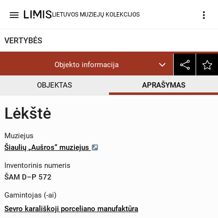
menu
more_vert
LIETUVOS MUZIEJŲ KOLEKCIJOS
VERTYBĖS
Objekto informacija
OBJEKTAS
APRAŠYMAS
Lėkštė
Muziejus
Šiaulių „Aušros“ muziejus
Inventorinis numeris
ŠAM D–P 572
Gamintojas (-ai)
Sevro karališkoji porceliano manufaktūra