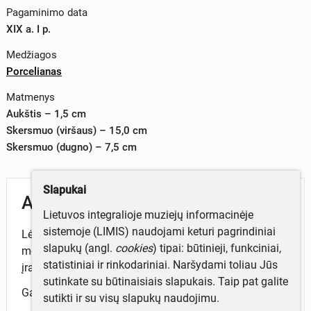
Pagaminimo data
XIX a. I p.
Medžiagos
Porcelianas
Matmenys
Aukštis – 1,5 cm
Skersmuo (viršaus) – 15,0 cm
Skersmuo (dugno) – 7,5 cm
Slapukai
Aprašymas
Lietuvos integralioje muziejų informacinėje
sistemoje (LIMIS) naudojami keturi pagrindiniai
Lėkštė apskrita. Dekoruota auksu tapytais augaliniais
slapukų (angl.
cookies
) tipai: būtinieji, funkciniai,
motyvais baltame fone. Dugne centre aukso raidėmis
statistiniai ir rinkodariniai. Naršydami toliau Jūs
įrašyta monograma JSJ.
sutinkate su būtinaisiais slapukais. Taip pat galite
Gamintojo ženklas išorinės pusės dugne.
sutikti ir su visų slapukų naudojimu.