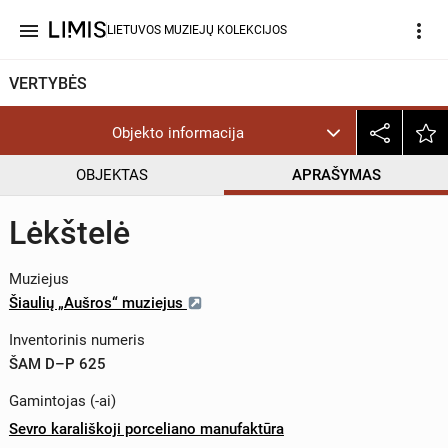
menu
more_vert
LIETUVOS MUZIEJŲ KOLEKCIJOS
VERTYBĖS
Objekto informacija
OBJEKTAS
APRAŠYMAS
Lėkštelė
Muziejus
Šiaulių „Aušros“ muziejus
Inventorinis numeris
ŠAM D–P 625
Gamintojas (-ai)
Sevro karališkoji porceliano manufaktūra