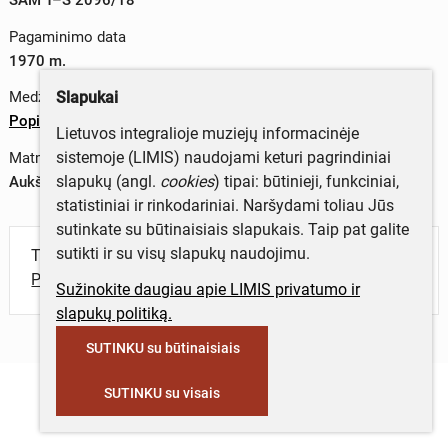
Pagaminimo data
1970 m.
Slapukai
Medžiagos
Popierius
Lietuvos integralioje muziejų informacinėje
sistemoje (LIMIS) naudojami keturi pagrindiniai
Matmenys
slapukų (angl.
cookies
) tipai: būtinieji, funkciniai,
Aukštis x plotis – 14 x 10,3 cm
statistiniai ir rinkodariniai. Naršydami toliau Jūs
sutinkate su būtinaisiais slapukais. Taip pat galite
sutikti ir su visų slapukų naudojimu.
Turite daugiau informacijos apie objektą?
Parašykite mums!
Sužinokite daugiau apie LIMIS privatumo ir
slapukų politiką.
SUTINKU su būtinaisiais
SUTINKU su visais