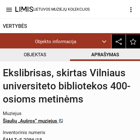
menu
more_vert
LIETUVOS MUZIEJŲ KOLEKCIJOS
VERTYBĖS
Objekto informacija
OBJEKTAS
APRAŠYMAS
Ekslibrisas, skirtas Vilniaus
universiteto bibliotekos 400-
osioms metinėms
Muziejus
Šiaulių „Aušros“ muziejus
Inventorinis numeris
ŠAM T–S 2096/18