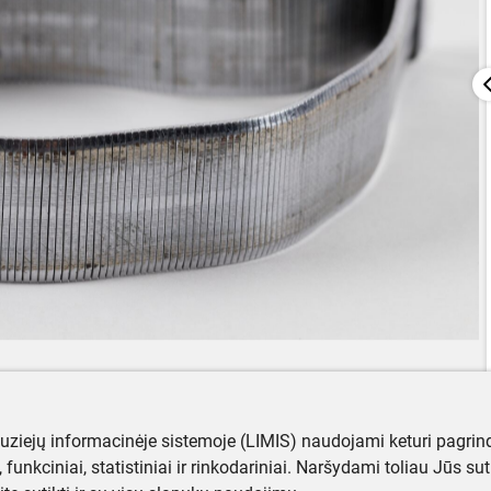
muziejų informacinėje sistemoje (LIMIS) naudojami keturi pagrind
ji, funkciniai, statistiniai ir rinkodariniai. Naršydami toliau Jūs s