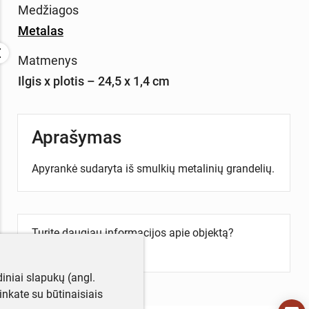
Medžiagos
Metalas
Matmenys
Ilgis x plotis – 24,5 x 1,4 cm
Aprašymas
Apyrankė sudaryta iš smulkių metalinių grandelių.
Turite daugiau informacijos apie objektą?
Parašykite mums!
iniai slapukų (angl.
utinkate su būtinaisiais