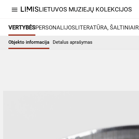
LIETUVOS MUZIEJŲ KOLEKCIJOS
menu
VERTYBĖS
PERSONALIJOS
LITERATŪRA, ŠALTINIAI
R
Objekto informacija
Detalus aprašymas