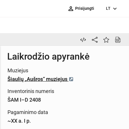
person_outline
expand_more
Prisijungti
LT
Laikrodžio apyrankė
Muziejus
Šiaulių „Aušros“ muziejus
Inventorinis numeris
ŠAM I–D 2408
Pagaminimo data
~XX a. I p.