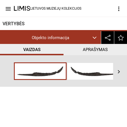
menu
more_vert
LIETUVOS MUZIEJŲ KOLEKCIJOS
VERTYBĖS
Objekto informacija
VAIZDAS
APRAŠYMAS
help_outline
PD
keyboard_arrow_right