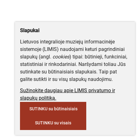
Slapukai
Lietuvos integralioje muziejų informacinėje
sistemoje (LIMIS) naudojami keturi pagrindiniai
slapukų (angl.
cookies
) tipai: būtinieji, funkciniai,
statistiniai ir rinkodariniai. Naršydami toliau Jūs
sutinkate su būtinaisiais slapukais. Taip pat
galite sutikti ir su visų slapukų naudojimu.
Sužinokite daugiau apie LIMIS privatumo ir
slapukų politiką.
SUTINKU su būtinaisiais
SUTINKU su visais