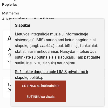
Popierius
Matmenys
Aukštis x plotis – 10,1 x 5,9 cm
Slapukai
Lietuvos integralioje muziejų informacinėje
Aprašymas
sistemoje (LIMIS) naudojami keturi pagrindiniai
slapukų (angl.
cookies
) tipai: būtinieji, funkciniai,
Devocinis paveikslėlis, skirtas Kretingos bažnyčiai.
statistiniai ir rinkodariniai. Naršydami toliau Jūs
Kitoje pusėje Šv. Antano Himnas giedamas Kretingos
sutinkate su būtinaisiais slapukais. Taip pat galite
vienuolių.
sutikti ir su visų slapukų naudojimu.
Sužinokite daugiau apie LIMIS privatumo ir
slapukų politiką.
Turite daugiau informacijos apie objektą?
SUTINKU su būtinaisiais
Parašykite mums!
SUTINKU su visais