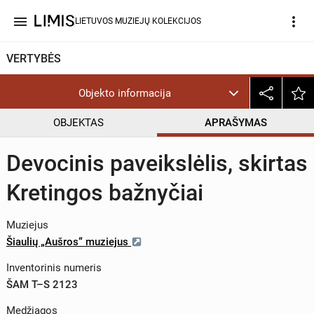
menu
more_vert
LIETUVOS MUZIEJŲ KOLEKCIJOS
VERTYBĖS
Objekto informacija
OBJEKTAS
APRAŠYMAS
Devocinis paveikslėlis, skirtas
Kretingos bažnyčiai
Muziejus
Šiaulių „Aušros“ muziejus
Inventorinis numeris
ŠAM T–S 2123
Medžiagos