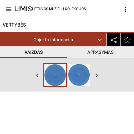
menu
more_vert
LIETUVOS MUZIEJŲ KOLEKCIJOS
VERTYBĖS
Objekto informacija
VAIZDAS
APRAŠYMAS
keyboard_arrow_left
keyboard_arrow_right