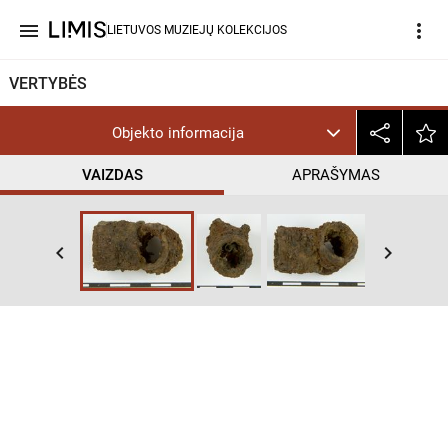
menu
more_vert
LIETUVOS MUZIEJŲ KOLEKCIJOS
VERTYBĖS
Objekto informacija
VAIZDAS
APRAŠYMAS
keyboard_arrow_left
keyboard_arrow_right