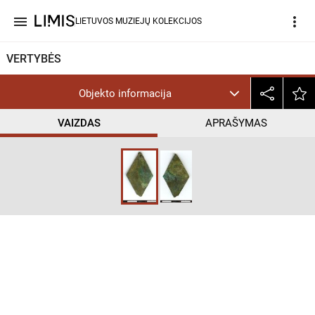
menu
more_vert
LIETUVOS MUZIEJŲ KOLEKCIJOS
VERTYBĖS
Objekto informacija
VAIZDAS
APRAŠYMAS