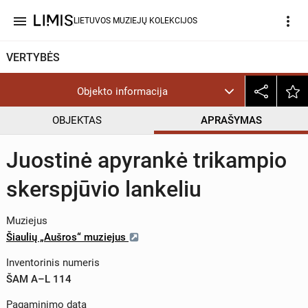
menu
more_vert
LIETUVOS MUZIEJŲ KOLEKCIJOS
VERTYBĖS
Objekto informacija
OBJEKTAS
APRAŠYMAS
Juostinė apyrankė trikampio
skerspjūvio lankeliu
Muziejus
Šiaulių „Aušros“ muziejus
Inventorinis numeris
ŠAM A–L 114
Pagaminimo data