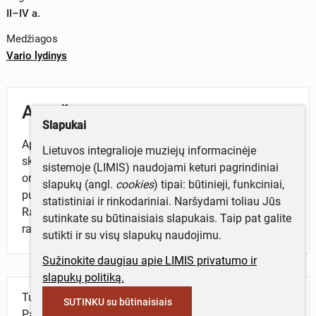
II–IV a.
Medžiagos
Vario lydinys
Aprašymas
Slapukai
Apyrankė juostinė, elipsės formos. Lankelis trikampio
Lietuvos integralioje muziejų informacinėje
skerspjūvio. Išorinis apyrankės paviršius
sistemoje (LIMIS) naudojami keturi pagrindiniai
ornamentuotas išilginėmis įkartėlių linijomis. Galai
slapukų (angl.
cookies
) tipai: būtinieji, funkciniai,
puošti skersiniais ranteliais.
statistiniai ir rinkodariniai. Naršydami toliau Jūs
Rasta Linkuvos valsč. (Pakruojo r.), atsitiktinis
sutinkate su būtinaisiais slapukais. Taip pat galite
radinys.
sutikti ir su visų slapukų naudojimu.
Sužinokite daugiau apie LIMIS privatumo ir
slapukų politiką.
Turite daugiau informacijos apie objektą?
SUTINKU su būtinaisiais
Parašykite mums!