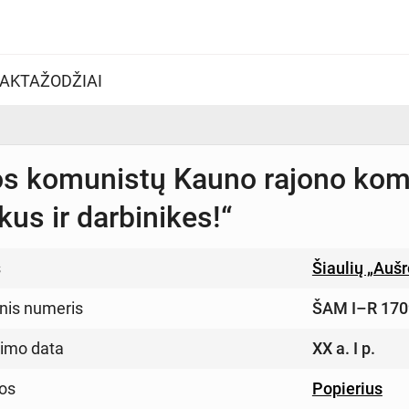
AKTAŽODŽIAI
os komunistų Kauno rajono komi
kus ir darbinikes!“
s
Šiaulių „Auš
inis numeris
ŠAM I–R 170
imo data
XX a. I p.
os
Popierius