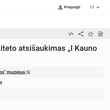
person_outline
expand_more
Prisijungti
LT
teto atsišaukimas „I Kauno
ros“ muziejus
9