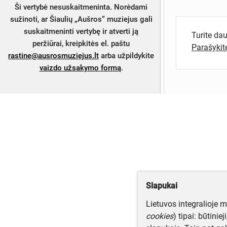
Ši vertybė nesuskaitmeninta. Norėdami
sužinoti, ar Šiaulių „Aušros“ muziejus gali
suskaitmeninti vertybę ir atverti ją
Turite da
peržiūrai, kreipkitės el. paštu
Parašyki
rastine@ausrosmuziejus.lt
arba užpildykite
vaizdo užsakymo formą
.
Slapukai
Lietuvos integralioje 
cookies
) tipai: būtinie