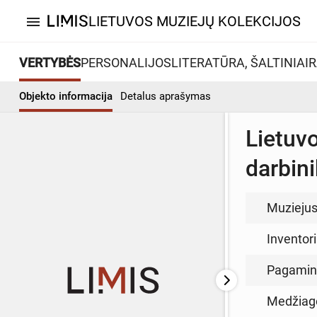
LIETUVOS MUZIEJŲ KOLEKCIJOS
menu
VERTYBĖS
PERSONALIJOS
LITERATŪRA, ŠALTINIAI
R
Objekto informacija
Detalus aprašymas
Lietuv
darbini
Muzieju
Inventor
Pagamin
Medžiag