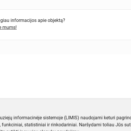
ugiau informacijos apie objektą?
te mums!
muziejų informacinėje sistemoje (LIMIS) naudojami keturi pagrind
ji, funkciniai, statistiniai ir rinkodariniai. Naršydami toliau Jūs s