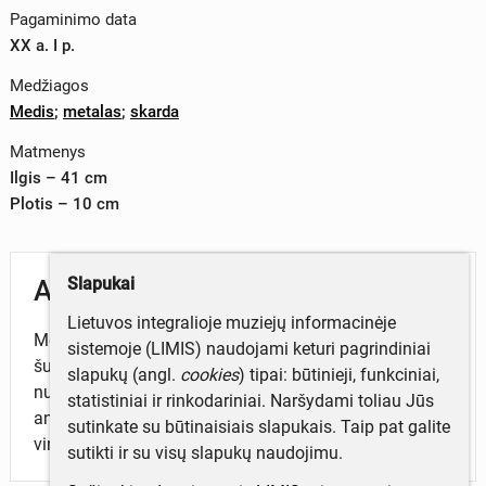
Pagaminimo data
XX a. I p.
Medžiagos
Medis
;
metalas
;
skarda
Matmenys
Ilgis – 41 cm
Plotis – 10 cm
Slapukai
Aprašymas
Lietuvos integralioje muziejų informacinėje
Metalinis šukuotis naudotas nubrauktiems linams
sistemoje (LIMIS) naudojami keturi pagrindiniai
šukuoti. Padarytas iš pailgos keturbriaunės lentos,
slapukų (angl.
cookies
) tipai: būtinieji, funkciniai,
nuskvembtais kraštais. Ties viduriu paaukštinimas,
statistiniai ir rinkodariniai. Naršydami toliau Jūs
ant jo prikalta medinė lentelė, skarda ir metalinės
sutinkate su būtinaisiais slapukais. Taip pat galite
vinys. Galuose išdrožta po apvalią skylutę.
sutikti ir su visų slapukų naudojimu.