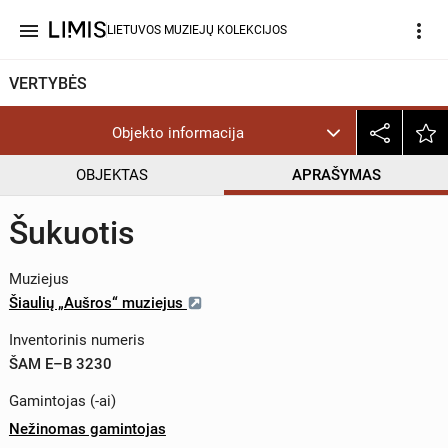
menu
more_vert
LIETUVOS MUZIEJŲ KOLEKCIJOS
VERTYBĖS
Objekto informacija
OBJEKTAS
APRAŠYMAS
Šukuotis
Muziejus
Šiaulių „Aušros“ muziejus
Inventorinis numeris
ŠAM E–B 3230
Gamintojas (-ai)
Nežinomas gamintojas