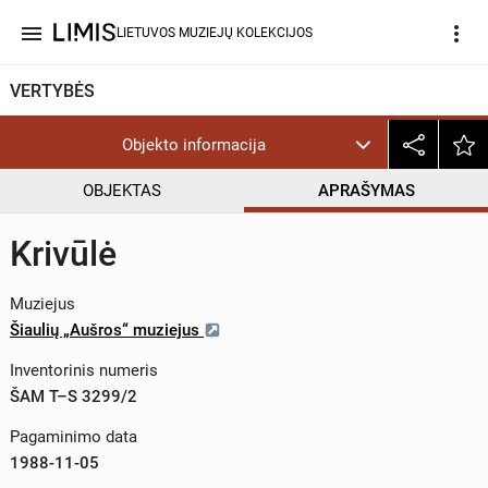
menu
more_vert
LIETUVOS MUZIEJŲ KOLEKCIJOS
VERTYBĖS
Objekto informacija
OBJEKTAS
APRAŠYMAS
Krivūlė
Muziejus
Šiaulių „Aušros“ muziejus
Inventorinis numeris
ŠAM T–S 3299/2
Pagaminimo data
1988-11-05