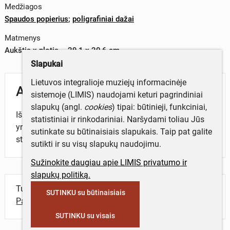
Medžiagos
Spaudos popierius
;
poligrafiniai dažai
Matmenys
Aukštis x plotis – 29,1 x 20,6 cm
Slapukai
Lietuvos integralioje muziejų informacinėje
Aprašymas
sistemoje (LIMIS) naudojami keturi pagrindiniai
slapukų (angl.
cookies
) tipai: būtinieji, funkciniai,
Išspausdintas Šiaulių miesto tarybos narių sąrašas,
statistiniai ir rinkodariniai. Naršydami toliau Jūs
yra V. Purono, V. Kačinsko, V. Normantienės ir kt.
sutinkate su būtinaisiais slapukais. Taip pat galite
straipsniai.
sutikti ir su visų slapukų naudojimu.
Sužinokite daugiau apie LIMIS privatumo ir
slapukų politiką.
Turite daugiau informacijos apie objektą?
SUTINKU su būtinaisiais
Parašykite mums!
SUTINKU su visais