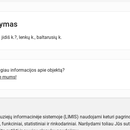
šymas
 jidiš k.?, lenkų k., baltarusių k.
ugiau informacijos apie objektą?
te mums!
muziejų informacinėje sistemoje (LIMIS) naudojami keturi pagrind
ji, funkciniai, statistiniai ir rinkodariniai. Naršydami toliau Jūs s