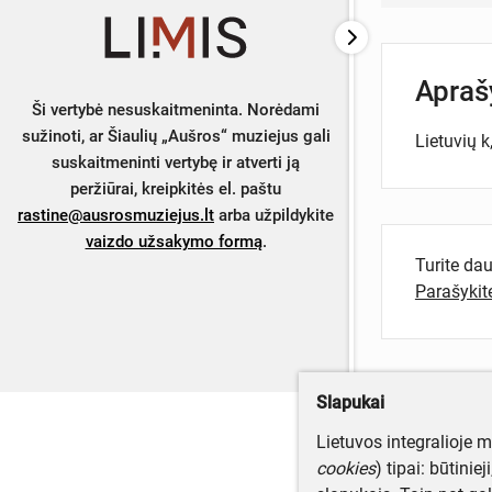
Apra
Ši vertybė nesuskaitmeninta. Norėdami
sužinoti, ar Šiaulių „Aušros“ muziejus gali
Lietuvių k,
suskaitmeninti vertybę ir atverti ją
peržiūrai, kreipkitės el. paštu
rastine@ausrosmuziejus.lt
arba užpildykite
vaizdo užsakymo formą
.
Turite da
Parašyki
Slapukai
Lietuvos integralioje 
cookies
) tipai: būtinie