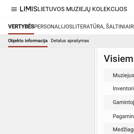
LIETUVOS MUZIEJŲ KOLEKCIJOS
menu
VERTYBĖS
PERSONALIJOS
LITERATŪRA, ŠALTINIAI
R
Objekto informacija
Detalus aprašymas
Visiems
Muzieju
Inventor
Gamintoja
Pagamin
Medžiag