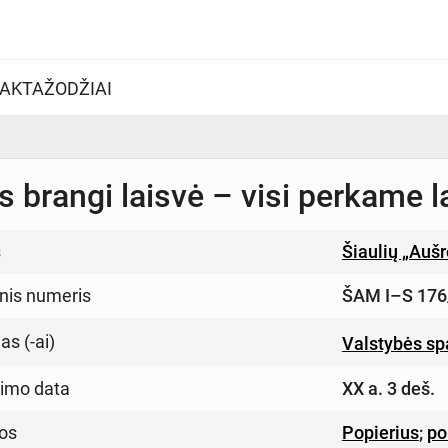
AKTAŽODŽIAI
 brangi laisvė – visi perkame l
s
Šiaulių „Auš
inis numeris
ŠAM I–S 176
s (-ai)
Valstybės sp
imo data
XX a. 3 deš.
os
Popierius
;
po