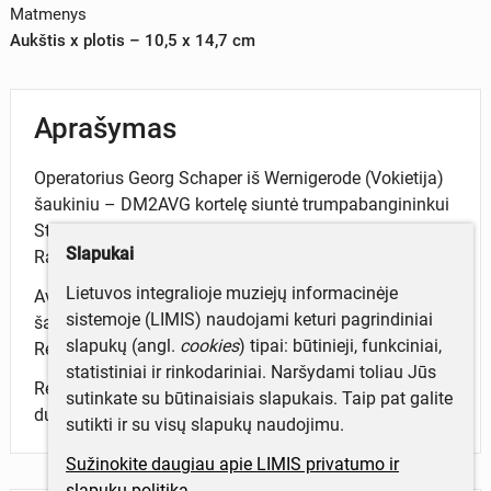
Matmenys
Aukštis x plotis – 10,5 x 14,7 cm
Aprašymas
Operatorius Georg Schaper iš Wernigerode (Vokietija)
šaukiniu – DM2AVG kortelę siuntė trumpabangininkui
Stasiui Dovydaičiui, kurio radijo šaukinys – UP2CZ.
Slapukai
Radijo ryšio sudarymo data 1985-12-20.
Lietuvos integralioje muziejų informacinėje
Averse – apačioje žalia spalva užrašytas radijo
sistemoje (LIMIS) naudojami keturi pagrindiniai
šaukinys, aukščiau – užrašas „German Demokratic
slapukų (angl.
cookies
) tipai: būtinieji, funkciniai,
Republic", kraštuose – pasaulio žemėlapio kontūras.
statistiniai ir rinkodariniai. Naršydami toliau Jūs
Reverse – operatoriaus adresas, radijo ryšio sudarymo
sutinkate su būtinaisiais slapukais. Taip pat galite
duomenų lentelė.
sutikti ir su visų slapukų naudojimu.
Sužinokite daugiau apie LIMIS privatumo ir
slapukų politiką.