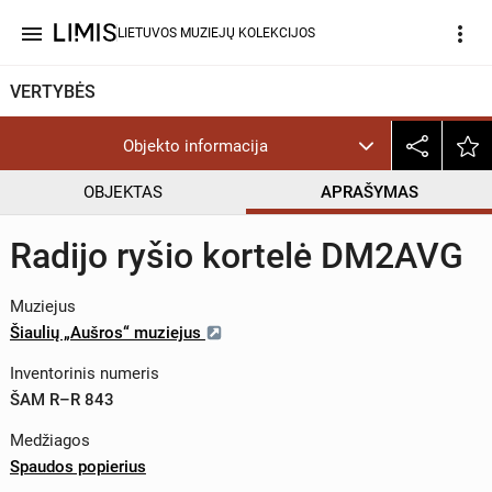
menu
more_vert
LIETUVOS MUZIEJŲ KOLEKCIJOS
VERTYBĖS
Objekto informacija
OBJEKTAS
APRAŠYMAS
Radijo ryšio kortelė DM2AVG
Muziejus
Šiaulių „Aušros“ muziejus
Inventorinis numeris
ŠAM R–R 843
Medžiagos
Spaudos popierius