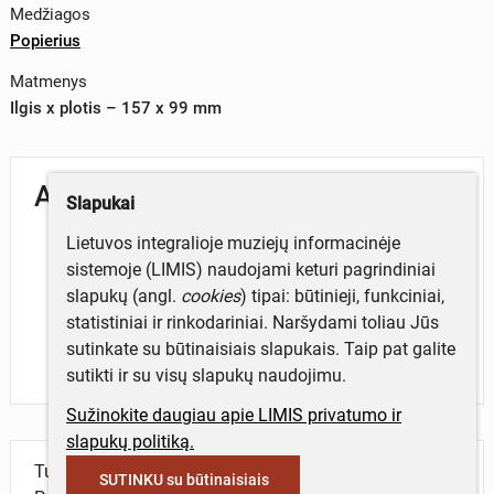
Medžiagos
Popierius
Matmenys
Ilgis x plotis – 157 x 99 mm
Aprašymas
Slapukai
Lietuvos integralioje muziejų informacinėje
sistemoje (LIMIS) naudojami keturi pagrindiniai
slapukų (angl.
cookies
) tipai: būtinieji, funkciniai,
statistiniai ir rinkodariniai. Naršydami toliau Jūs
sutinkate su būtinaisiais slapukais. Taip pat galite
sutikti ir su visų slapukų naudojimu.
Sužinokite daugiau apie LIMIS privatumo ir
slapukų politiką.
Turite daugiau informacijos apie objektą?
SUTINKU su būtinaisiais