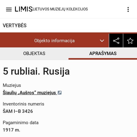
menu
more_vert
LIETUVOS MUZIEJŲ KOLEKCIJOS
VERTYBĖS
Objekto informacija
OBJEKTAS
APRAŠYMAS
5 rubliai. Rusija
Muziejus
Šiaulių „Aušros“ muziejus
Inventorinis numeris
ŠAM I–B 3426
Pagaminimo data
1917 m.