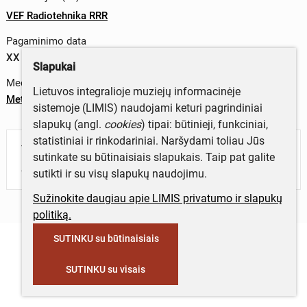
VEF Radiotehnika RRR
Pagaminimo data
XX a. 5 deš.
Slapukai
Medžiagos
Lietuvos integralioje muziejų informacinėje
Metalas
;
plastikas
;
medis
sistemoje (LIMIS) naudojami keturi pagrindiniai
slapukų (angl.
cookies
) tipai: būtinieji, funkciniai,
statistiniai ir rinkodariniai. Naršydami toliau Jūs
Turite daugiau informacijos apie objektą?
sutinkate su būtinaisiais slapukais. Taip pat galite
Parašykite mums!
sutikti ir su visų slapukų naudojimu.
Sužinokite daugiau apie LIMIS privatumo ir slapukų
politiką.
SUTINKU su būtinaisiais
SUTINKU su visais