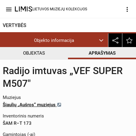
menu
more_vert
LIETUVOS MUZIEJŲ KOLEKCIJOS
VERTYBĖS
Objekto informacija
OBJEKTAS
APRAŠYMAS
Radijo imtuvas „VEF SUPER
M507"
Muziejus
Šiaulių „Aušros“ muziejus
Inventorinis numeris
ŠAM R–T 173
Gamintojas (-ai)