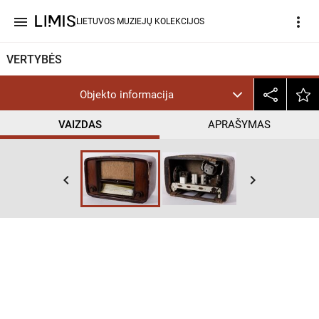
menu
more_vert
LIETUVOS MUZIEJŲ KOLEKCIJOS
VERTYBĖS
Objekto informacija
VAIZDAS
APRAŠYMAS
keyboard_arrow_left
keyboard_arrow_right