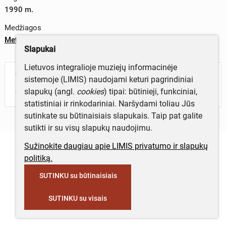
1990 m.
Medžiagos
Metalas
;
plastikas
Slapukai
Lietuvos integralioje muziejų informacinėje
Turite daugiau informacijos apie objektą?
sistemoje (LIMIS) naudojami keturi pagrindiniai
Parašykite mums!
slapukų (angl.
cookies
) tipai: būtinieji, funkciniai,
statistiniai ir rinkodariniai. Naršydami toliau Jūs
sutinkate su būtinaisiais slapukais. Taip pat galite
sutikti ir su visų slapukų naudojimu.
Sužinokite daugiau apie LIMIS privatumo ir slapukų
politiką.
SUTINKU su būtinaisiais
SUTINKU su visais