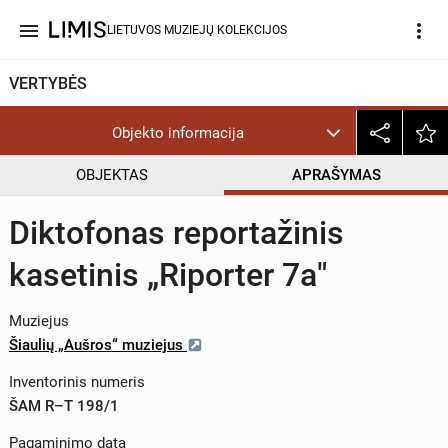
menu
more_vert
LIETUVOS MUZIEJŲ KOLEKCIJOS
VERTYBĖS
Objekto informacija
OBJEKTAS
APRAŠYMAS
Diktofonas reportažinis
kasetinis „Riporter 7a"
Muziejus
Šiaulių „Aušros“ muziejus
Inventorinis numeris
ŠAM R–T 198/1
Pagaminimo data