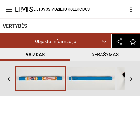
menu
more_vert
LIETUVOS MUZIEJŲ KOLEKCIJOS
VERTYBĖS
Objekto informacija
VAIZDAS
APRAŠYMAS
keyboard_arrow_left
keyboard_arrow_right