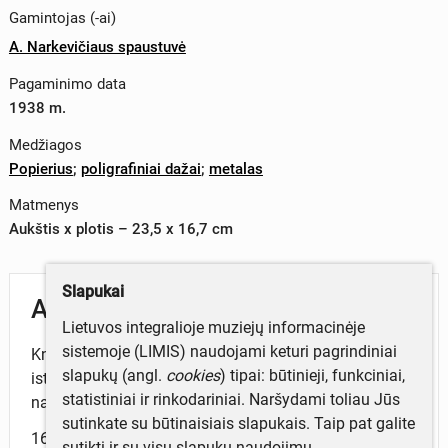
Gamintojas (-ai)
A. Narkevičiaus spaustuvė
Pagaminimo data
1938 m.
Medžiagos
Popierius
;
poligrafiniai dažai
;
metalas
Matmenys
Aukštis x plotis – 23,5 x 16,7 cm
Slapukai
Aprašymas
Lietuvos integralioje muziejų informacinėje
sistemoje (LIMIS) naudojami keturi pagrindiniai
Knygelė skirta vaikams. Joje išspausdinta eiliuota
slapukų (angl.
cookies
) tipai: būtinieji, funkciniai,
istorija apie neatsargius Kauno gyventojus ir jų
statistiniai ir rinkodariniai. Naršydami toliau Jūs
namuose kilusį gaisrą.
sutinkate su būtinaisiais slapukais. Taip pat galite
16 p.
sutikti ir su visų slapukų naudojimu.