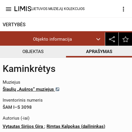
menu
more_vert
LIETUVOS MUZIEJŲ KOLEKCIJOS
VERTYBĖS
Objekto informacija
OBJEKTAS
APRAŠYMAS
Kaminkrėtys
Muziejus
Šiaulių „Aušros“ muziejus
Inventorinis numeris
ŠAM I–S 3098
Autorius (-iai)
Vytautas Sirijos Gira
;
Rimtas Kalpokas
(
dailininkas
)