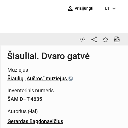
person_outline
expand_more
Prisijungti
LT
Šiauliai. Dvaro gatvė
Muziejus
Šiaulių „Aušros“ muziejus
Inventorinis numeris
ŠAM D–T 4635
Autorius (-iai)
Gerardas Bagdonavičius