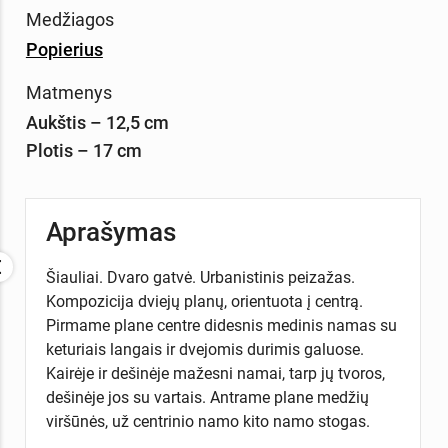
Medžiagos
Popierius
Matmenys
Aukštis – 12,5 cm
Plotis – 17 cm
Aprašymas
Šiauliai. Dvaro gatvė. Urbanistinis peizažas.
Kompozicija dviejų planų, orientuota į centrą.
Pirmame plane centre didesnis medinis namas su
keturiais langais ir dvejomis durimis galuose.
Kairėje ir dešinėje mažesni namai, tarp jų tvoros,
dešinėje jos su vartais. Antrame plane medžių
viršūnės, už centrinio namo kito namo stogas.