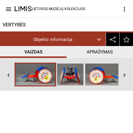
menu
more_vert
LIETUVOS MUZIEJŲ KOLEKCIJOS
VERTYBĖS
Objekto informacija
VAIZDAS
APRAŠYMAS
keyboard_arrow_left
keyboard_arrow_right