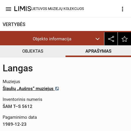
menu
more_vert
LIETUVOS MUZIEJŲ KOLEKCIJOS
VERTYBĖS
Objekto informacija
OBJEKTAS
APRAŠYMAS
Langas
Muziejus
Šiaulių „Aušros“ muziejus
Inventorinis numeris
ŠAM T–S 5612
Pagaminimo data
1989-12-23