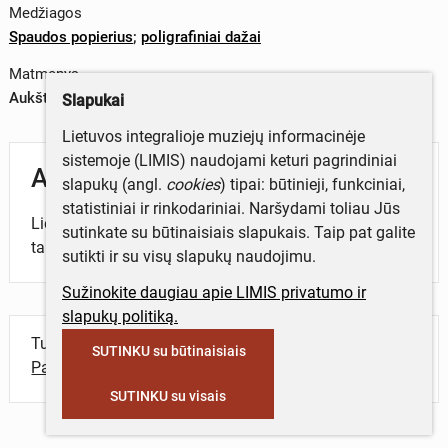
Medžiagos
Spaudos popierius
;
poligrafiniai dažai
Matmenys
Aukštis x plotis – 29,6 x 20,3 cm
Slapukai
Lietuvos integralioje muziejų informacinėje
sistemoje (LIMIS) naudojami keturi pagrindiniai
Aprašymas
slapukų (angl.
cookies
) tipai: būtinieji, funkciniai,
statistiniai ir rinkodariniai. Naršydami toliau Jūs
Lietuvos Persitvarkymo Sąjūdžio Pakruojo rajono
sutinkate su būtinaisiais slapukais. Taip pat galite
tarybos leidinys.
sutikti ir su visų slapukų naudojimu.
Sužinokite daugiau apie LIMIS privatumo ir
slapukų politiką.
Turite daugiau informacijos apie objektą?
SUTINKU su būtinaisiais
Parašykite mums!
SUTINKU su visais