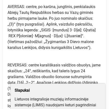
AVERSAS: centre, po karūna, jungtinis, penkialaukis
Abiejų Tautų Respublikos herbas su Vazų giminės
herbu pirmajame lauke. Po juo nominalo skaičius:
„(3)“ (trys pusgrašiai). Aplink, vaizdulio pakraščiu,
lotyniška legenda: „SIGIS· [mundus] 3· D[ei]: G[ratia]
REX P[oloniæ]· M[agnus] · D[ux]· L[ituaniæ]“.
(Vertimas pažodžiui: „Žygimantas 3 Dievo malone
karalius Lenkijos, didysis kunigaikštis Lietuvos“).
REVERSAS: centre karališkasis valdžios obuolys, jame
skaičius: „24“, reiškiantis, kad taleris lygus 24
grašiams. Valdžios obuolio šonuose sutrumpinta
data: [16] „2–2“. Apačioje Lenkijos didžiojo iždininko
(1617–1624) Mikalojaus Danilovičiaus (Mikołaj
Slapukai
Daniłłowicz) giminės herbo figūra – pusmėnulis su
Lietuvos integralioje muziejų informacinėje
strėle ir dviem žvaigždėm. Aplink, vaizdulio pakraščiu,
sistemoje (LIMIS) naudojami keturi pagrindiniai
lotyniška legenda: „* MONE [ta]* NO[va] REG[ni]