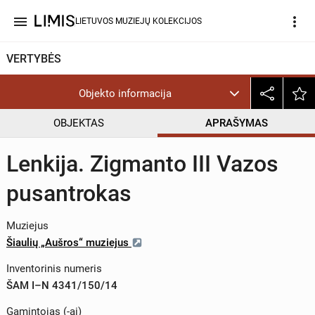
menu
more_vert
LIETUVOS MUZIEJŲ KOLEKCIJOS
VERTYBĖS
Objekto informacija
OBJEKTAS
APRAŠYMAS
Lenkija. Zigmanto III Vazos
pusantrokas
Muziejus
Šiaulių „Aušros“ muziejus
Inventorinis numeris
ŠAM I–N 4341/150/14
Gamintojas (-ai)