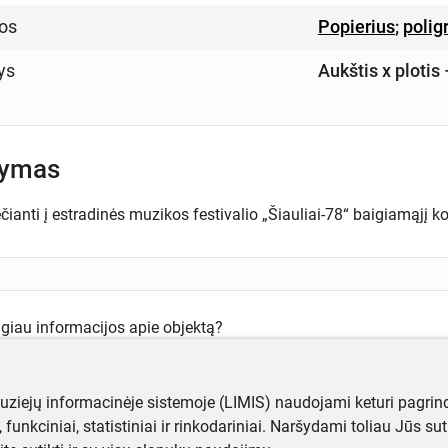
os
Popierius
;
polig
ys
Aukštis x plotis
šymas
ečianti į estradinės muzikos festivalio „Šiauliai-78“ baigiamąjį k
ugiau informacijos apie objektą?
te mums!
muziejų informacinėje sistemoje (LIMIS) naudojami keturi pagrind
ji, funkciniai, statistiniai ir rinkodariniai. Naršydami toliau Jūs s