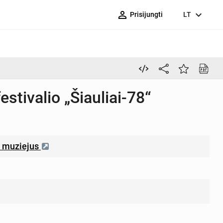
person_outline
expand_more
Prisijungti
LT
estivalio „Šiauliai-78“
“ muziejus