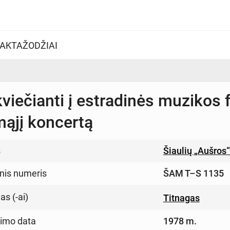
AKTAŽODŽIAI
kviečianti į estradinės muzikos f
mąjį koncertą
s
Šiaulių „Aušros
inis numeris
ŠAM T–S 1135
s (-ai)
Titnagas
imo data
1978 m.