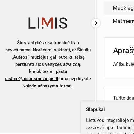
Medžiag
Matmen
Šios vertybės skaitmeninė byla
Apra
neviešinama. Norėdami sužinoti, ar Šiaulių
„Aušros“ muziejus gali suteikti teisę
Afiša, kvi
peržiūrėti šios vertybės atvaizdą,
kreipkitės el. paštu
rastine@ausrosmuziejus.lt
arba užpildykite
vaizdo užsakymo formą
.
Turite da
Parašyki
Slapukai
Lietuvos integralioje 
cookies
) tipai: būtinie