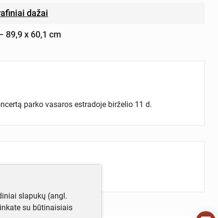
rafiniai dažai
 – 89,9 x 60,1 cm
oncertą parko vasaros estradoje birželio 11 d.
iniai slapukų (angl.
utinkate su būtinaisiais