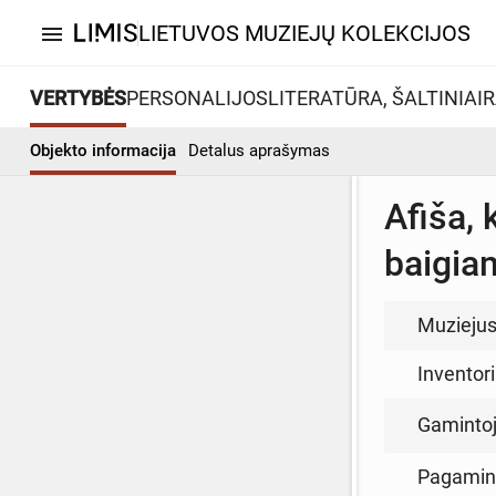
LIETUVOS MUZIEJŲ KOLEKCIJOS
menu
VERTYBĖS
PERSONALIJOS
LITERATŪRA, ŠALTINIAI
R
Objekto informacija
Detalus aprašymas
Afiša, 
baigia
Muzieju
Inventor
Gamintoja
Pagamin