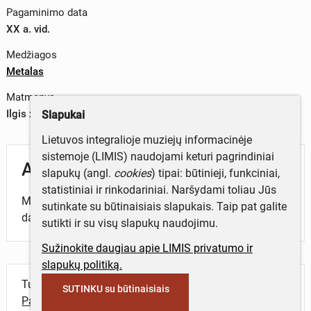
Pagaminimo data
XX a. vid.
Medžiagos
Metalas
Matmenys
Ilgis x plotis – 22 x 19 cm
Slapukai
Lietuvos integralioje muziejų informacinėje
sistemoje (LIMIS) naudojami keturi pagrindiniai
Aprašymas
slapukų (angl.
cookies
) tipai: būtinieji, funkciniai,
statistiniai ir rinkodariniai. Naršydami toliau Jūs
Metalinis žeberklas, naudotas žvejyboje, su 6
sutinkate su būtinaisiais slapukais. Taip pat galite
dantimis.
sutikti ir su visų slapukų naudojimu.
Sužinokite daugiau apie LIMIS privatumo ir
slapukų politiką.
Turite daugiau informacijos apie objektą?
SUTINKU su būtinaisiais
Parašykite mums!