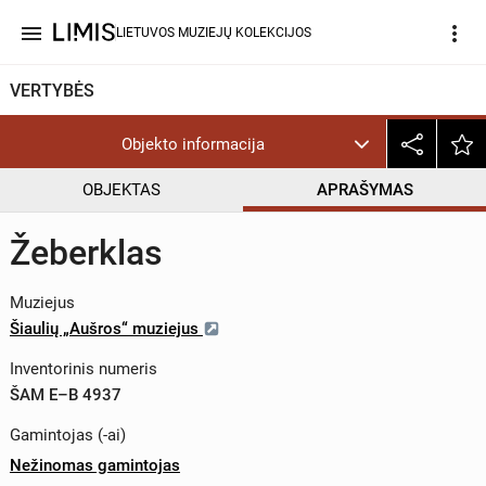
menu
more_vert
LIETUVOS MUZIEJŲ KOLEKCIJOS
VERTYBĖS
Objekto informacija
OBJEKTAS
APRAŠYMAS
Žeberklas
Muziejus
Šiaulių „Aušros“ muziejus
Inventorinis numeris
ŠAM E–B 4937
Gamintojas (-ai)
Nežinomas gamintojas