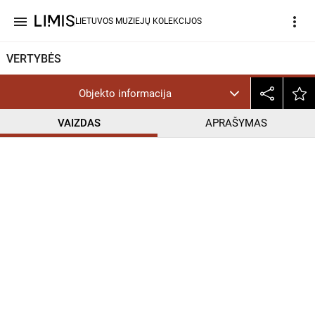
menu
more_vert
LIETUVOS MUZIEJŲ KOLEKCIJOS
VERTYBĖS
Objekto informacija
VAIZDAS
APRAŠYMAS