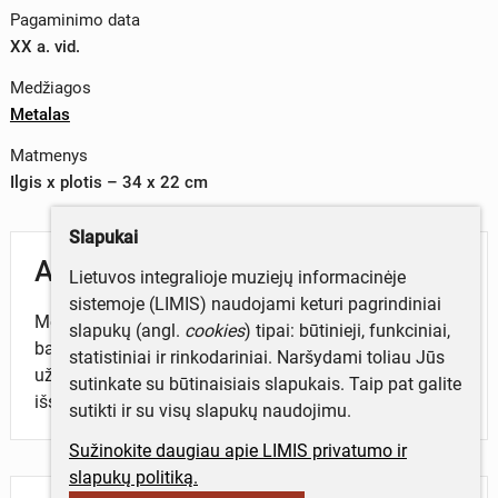
Pagaminimo data
XX a. vid.
Medžiagos
Metalas
Matmenys
Ilgis x plotis – 34 x 22 cm
Slapukai
Aprašymas
Lietuvos integralioje muziejų informacinėje
sistemoje (LIMIS) naudojami keturi pagrindiniai
Metalinis žeberklas, naudotas neršto metu žuvims
slapukų (angl.
cookies
) tipai: būtinieji, funkciniai,
badyti, su 9 dantimis. Kotas metalinis, plokščias, galas
statistiniai ir rinkodariniai. Naršydami toliau Jūs
užlenktas. Prie dantų pritvirtinimo plokštelės kotas
sutinkate su būtinaisiais slapukais. Taip pat galite
išsišakoja į dvi dalis.
sutikti ir su visų slapukų naudojimu.
Sužinokite daugiau apie LIMIS privatumo ir
slapukų politiką.