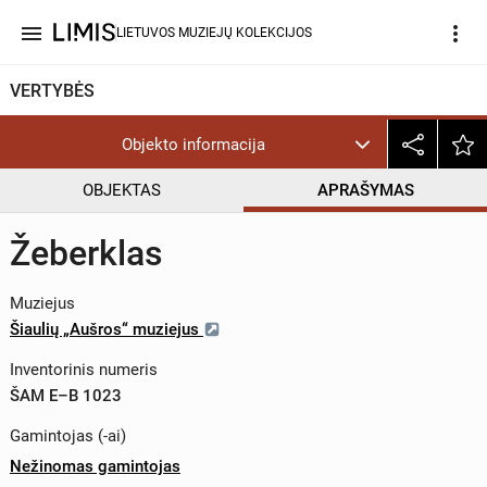
menu
more_vert
LIETUVOS MUZIEJŲ KOLEKCIJOS
VERTYBĖS
Objekto informacija
OBJEKTAS
APRAŠYMAS
Žeberklas
Muziejus
Šiaulių „Aušros“ muziejus
Inventorinis numeris
ŠAM E–B 1023
Gamintojas (-ai)
Nežinomas gamintojas