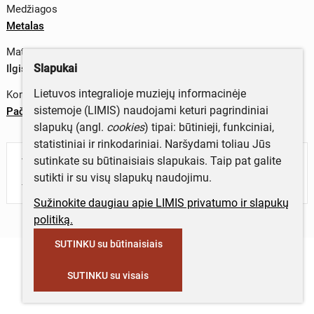
Medžiagos
Metalas
Matmenys
Slapukai
Ilgis – 32 cm
Lietuvos integralioje muziejų informacinėje
Komplektas
sistemoje (LIMIS) naudojami keturi pagrindiniai
Pačiūžos
slapukų (angl.
cookies
) tipai: būtinieji, funkciniai,
statistiniai ir rinkodariniai. Naršydami toliau Jūs
sutinkate su būtinaisiais slapukais. Taip pat galite
Turite daugiau informacijos apie objektą?
sutikti ir su visų slapukų naudojimu.
Parašykite mums!
Sužinokite daugiau apie LIMIS privatumo ir slapukų
politiką.
SUTINKU su būtinaisiais
SUTINKU su visais