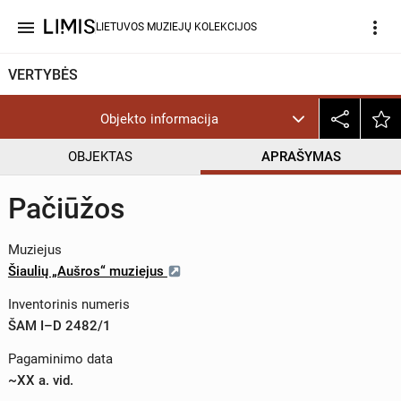
menu
more_vert
LIETUVOS MUZIEJŲ KOLEKCIJOS
VERTYBĖS
Objekto informacija
OBJEKTAS
APRAŠYMAS
Pačiūžos
Muziejus
Šiaulių „Aušros“ muziejus
Inventorinis numeris
ŠAM I–D 2482/1
Pagaminimo data
~XX a. vid.