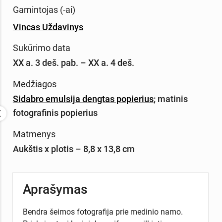
Gamintojas (-ai)
Vincas Uždavinys
Sukūrimo data
XX a. 3 deš. pab. – XX a. 4 deš.
Medžiagos
Sidabro emulsija dengtas popierius
;
matinis
fotografinis popierius
Matmenys
Aukštis x plotis – 8,8 x 13,8 cm
Aprašymas
Bendra šeimos fotografija prie medinio namo.