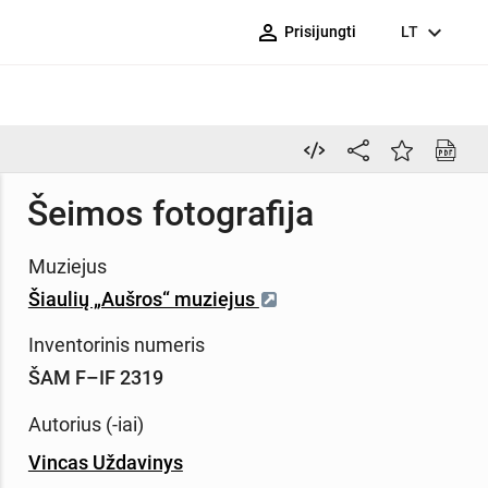
person_outline
expand_more
Prisijungti
LT
Šeimos fotografija
Muziejus
Šiaulių „Aušros“ muziejus
Inventorinis numeris
ŠAM F–IF 2319
Autorius (-iai)
Vincas Uždavinys