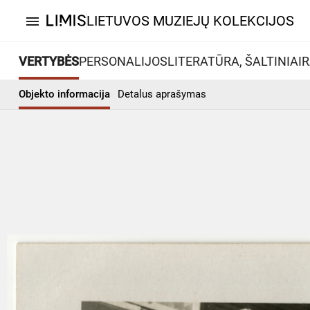
LIETUVOS MUZIEJŲ KOLEKCIJOS
menu
VERTYBĖS
PERSONALIJOS
LITERATŪRA, ŠALTINIAI
R
Objekto informacija
Detalus aprašymas