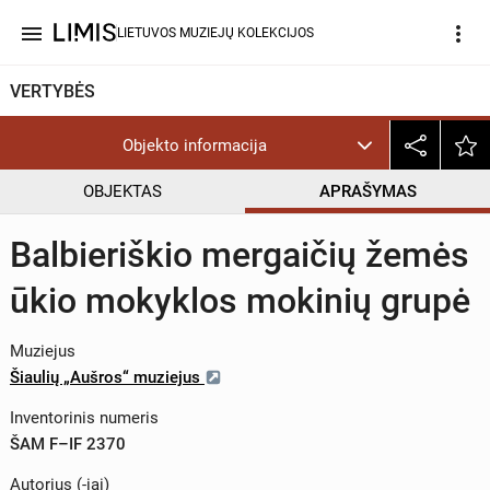
menu
more_vert
LIETUVOS MUZIEJŲ KOLEKCIJOS
VERTYBĖS
Objekto informacija
OBJEKTAS
APRAŠYMAS
Balbieriškio mergaičių žemės
ūkio mokyklos mokinių grupė
Muziejus
Šiaulių „Aušros“ muziejus
Inventorinis numeris
ŠAM F–IF 2370
Autorius (-iai)