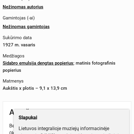
Nežinomas autorius
Gamintojas (-ai)
Nežinomas gamintojas
Sukūrimo data
1927 m. vasaris
Medžiagos
Sidabro emulsija dengtas popierius
;
matinis fotografinis
popierius
Matmenys
Aukštis x plotis – 9,1 x 13,9 cm
Aprašymas
Slapukai
Bendra Balbieriškio (dab. Prienų raj.) mergaičių žemės
Lietuvos integralioje muziejų informacinėje
ūkio mokyklos mokinių grupė 1927 m. vasarį. Antroje