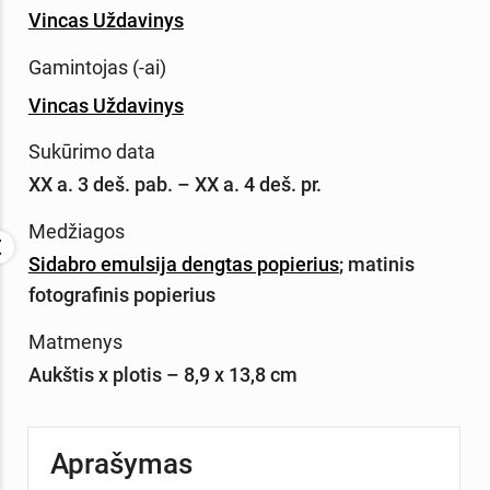
Vincas Uždavinys
Gamintojas (-ai)
Vincas Uždavinys
Sukūrimo data
XX a. 3 deš. pab. – XX a. 4 deš. pr.
Medžiagos
Sidabro emulsija dengtas popierius
;
matinis
fotografinis popierius
Matmenys
Aukštis x plotis – 8,9 x 13,8 cm
Aprašymas