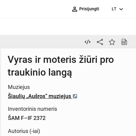
person_outline
expand_more
Prisijungti
LT
Vyras ir moteris žiūri pro
traukinio langą
Muziejus
Šiaulių „Aušros“ muziejus
Inventorinis numeris
ŠAM F–IF 2372
Autorius (-iai)