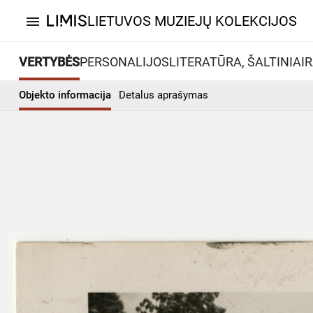
LIETUVOS MUZIEJŲ KOLEKCIJOS
menu
VERTYBĖS
PERSONALIJOS
LITERATŪRA, ŠALTINIAI
R
Objekto informacija
Detalus aprašymas