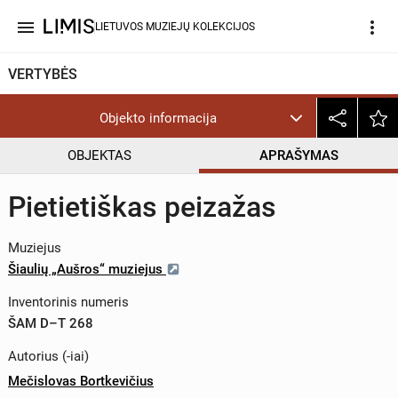
menu
more_vert
LIETUVOS MUZIEJŲ KOLEKCIJOS
VERTYBĖS
Objekto informacija
OBJEKTAS
APRAŠYMAS
Pietietiškas peizažas
Muziejus
Šiaulių „Aušros“ muziejus
Inventorinis numeris
ŠAM D–T 268
Autorius (-iai)
Mečislovas Bortkevičius