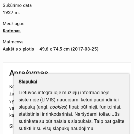
Sukūrimo data
1927 m.
Medžiagos
Kartonas
Matmenys
Aukštis x plotis – 49,6 x 74,5 cm (2017-08-25)
Aprašymas
Slapukai
Kompozicijos kairėje – mečetė, abipus įėjimo
Lietuvos integralioje muziejų informacinėje
žaliuojantys kiparisai, dešinėje – besišnekučiuojančių
sistemoje (LIMIS) naudojami keturi pagrindiniai
vyrų grupelė su asilu kiparisų šešėlyje. Tolėliau
slapukų (angl.
cookies
) tipai: būtinieji, funkciniai,
vandens telkinys, kurio kitame krante matomi aukšti
statistiniai ir rinkodariniai. Naršydami toliau Jūs
kalnai. Saulėta diena.
sutinkate su būtinaisiais slapukais. Taip pat galite
Signuotas įbrėžimu averso apatinėje dalyje dešinėje.
sutikti ir su visų slapukų naudojimu.