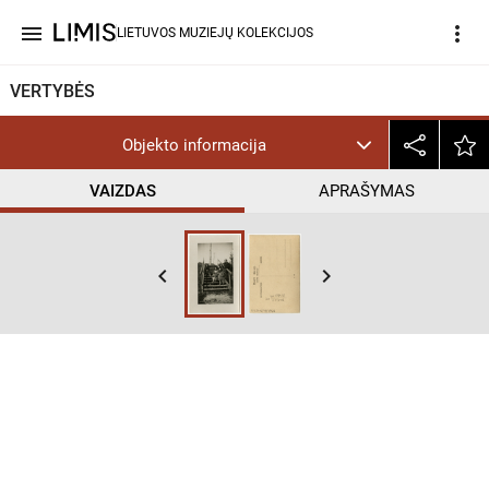
menu
more_vert
LIETUVOS MUZIEJŲ KOLEKCIJOS
VERTYBĖS
Objekto informacija
VAIZDAS
APRAŠYMAS
keyboard_arrow_left
keyboard_arrow_right