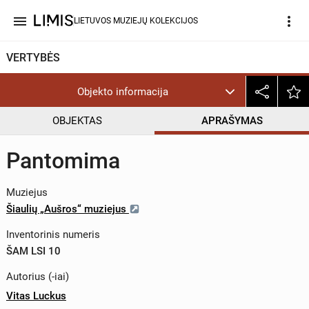
menu
more_vert
LIETUVOS MUZIEJŲ KOLEKCIJOS
VERTYBĖS
Objekto informacija
OBJEKTAS
APRAŠYMAS
Pantomima
Muziejus
Šiaulių „Aušros“ muziejus
Inventorinis numeris
ŠAM LSI 10
Autorius (-iai)
Vitas Luckus