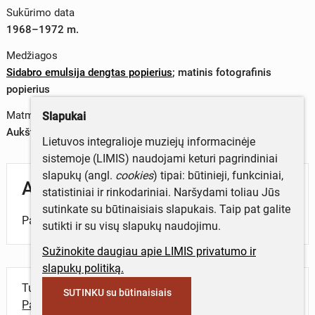
Sukūrimo data
1968–1972 m.
Medžiagos
Sidabro emulsija dengtas popierius
;
matinis fotografinis
popierius
Matmenys
Slapukai
Aukštis x plotis – 27,8x21,7 cm (2017-10-12)
Lietuvos integralioje muziejų informacinėje
sistemoje (LIMIS) naudojami keturi pagrindiniai
slapukų (angl.
cookies
) tipai: būtinieji, funkciniai,
Aprašymas
statistiniai ir rinkodariniai. Naršydami toliau Jūs
sutinkate su būtinaisiais slapukais. Taip pat galite
Pantomima. Mimo portretas.
sutikti ir su visų slapukų naudojimu.
Sužinokite daugiau apie LIMIS privatumo ir
slapukų politiką.
Turite daugiau informacijos apie objektą?
SUTINKU su būtinaisiais
Parašykite mums!