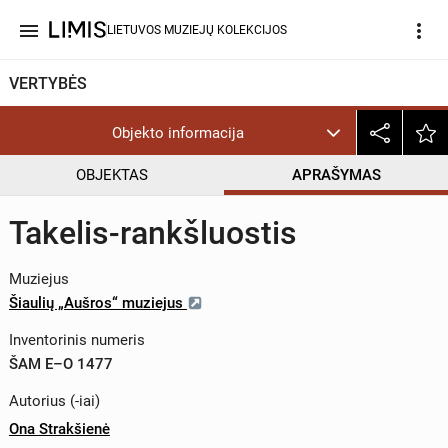
menu
more_vert
LIETUVOS MUZIEJŲ KOLEKCIJOS
VERTYBĖS
Objekto informacija
OBJEKTAS
APRAŠYMAS
Takelis-rankšluostis
Muziejus
Šiaulių „Aušros“ muziejus
Inventorinis numeris
ŠAM E–O 1477
Autorius (-iai)
Ona Strakšienė