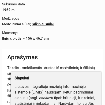
Sukūrimo data
1969 m.
Medžiagos
Medvilniniai siūlai
;
šilkiniai siūlai
Matmenys
Ilgis x plotis – 156 x 46,7 cm
Aprašymas
Takelis - rankšluostis. Austas iš medvilninių ir šilkinių
siūlų. Keturnytis. Baltų medvilninių siūlų fone
Slapukai
skersinės geometrinio ornamento juostos. Stambesnis
šviesiai violetinių šilkinių siūlų geometrinis raštas
Lietuvos integralioje muziejų informacinėje
kaitaliojasi su smulkesniu šviesiai ir tamsiai žalių
sistemoje (LIMIS) naudojami keturi pagrindiniai
šilkinių bei melsvų medvilninių siūlų
slapukų (angl.
cookies
) tipai: būtinieji, funkciniai,
raštu. Pakraščiuose 3 cm pločio
statistiniai ir rinkodariniai. Naršydami toliau Jūs