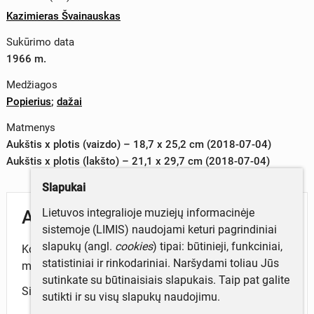
Kazimieras Švainauskas
Sukūrimo data
1966 m.
Medžiagos
Popierius
;
dažai
Matmenys
Aukštis x plotis (vaizdo) – 18,7 x 25,2 cm (2018-07-04)
Aukštis x plotis (lakšto) – 21,1 x 29,7 cm (2018-07-04)
Slapukai
Lietuvos integralioje muziejų informacinėje
Aprašymas
sistemoje (LIMIS) naudojami keturi pagrindiniai
slapukų (angl.
cookies
) tipai: būtinieji, funkciniai,
Kompozicijoje – namas su mansardomis, už jo
statistiniai ir rinkodariniai. Naršydami toliau Jūs
medžių viršūnės.
sutinkate su būtinaisiais slapukais. Taip pat galite
Signuotas pieštuku averso apatinėje dalyje.
sutikti ir su visų slapukų naudojimu.