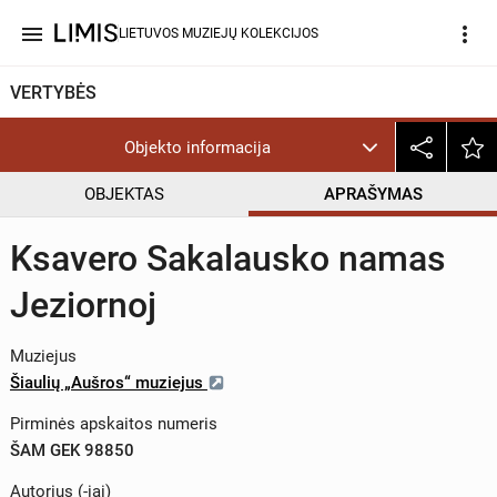
menu
more_vert
LIETUVOS MUZIEJŲ KOLEKCIJOS
VERTYBĖS
Objekto informacija
OBJEKTAS
APRAŠYMAS
Ksavero Sakalausko namas
Jeziornoj
Muziejus
Šiaulių „Aušros“ muziejus
Pirminės apskaitos numeris
ŠAM GEK 98850
Autorius (-iai)