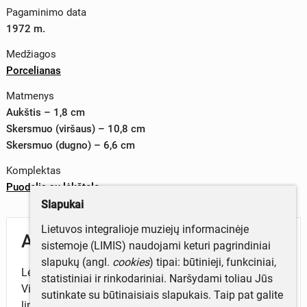
Pagaminimo data
1972 m.
Medžiagos
Porcelianas
Matmenys
Aukštis – 1,8 cm
Skersmuo (viršaus) – 10,8 cm
Skersmuo (dugno) – 6,6 cm
Komplektas
Puodelis su lėkštele
Slapukai
Lietuvos integralioje muziejų informacinėje
Aprašymas
sistemoje (LIMIS) naudojami keturi pagrindiniai
slapukų (angl.
cookies
) tipai: būtinieji, funkciniai,
Lėkštelė apskrita, lygiais kraštais, šokolado spalvos.
statistiniai ir rinkodariniai. Naršydami toliau Jūs
Vidury apskritimas baltos spalvos su aukso spalvos
sutinkate su būtinaisiais slapukais. Taip pat galite
linija. Gamintojo ženklas – dugno išorėje.