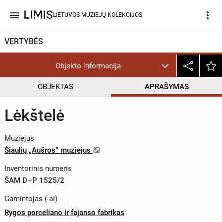
menu
more_vert
LIETUVOS MUZIEJŲ KOLEKCIJOS
VERTYBĖS
Objekto informacija
OBJEKTAS
APRAŠYMAS
Lėkštelė
Muziejus
Šiaulių „Aušros“ muziejus
Inventorinis numeris
ŠAM D–P 1525/2
Gamintojas (-ai)
Rygos porceliano ir fajanso fabrikas