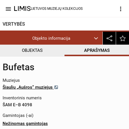
menu
more_vert
LIETUVOS MUZIEJŲ KOLEKCIJOS
VERTYBĖS
Objekto informacija
OBJEKTAS
APRAŠYMAS
Bufetas
Muziejus
Šiaulių „Aušros“ muziejus
Inventorinis numeris
ŠAM E–B 4098
Gamintojas (-ai)
Nežinomas gamintojas