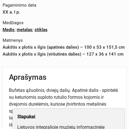
Pagaminimo data
XX a. I p.
Medžiagos
Medis
;
metalas
;
stiklas
Matmenys
Aukštis x plotis x ilgis (apatinės dalies) – 100 x 53 x 151,5 cm
Aukštis x plotis x ilgis (viršutinės dalies) – 127 x 36 x 141 cm
Aprašymas
Bufetas ąžuolinis, dviejų dalių. Apatinė dalis - spintelė
su keturiomis suploto rutulio formos kojomis ir
dvejomis durelėmis, kuriose įtvirtintos metalinės
spynelės. Virš durų du ištraukiami stalčiai, puošti
Slapukai
lietomis liūto galvos figūrėlėmis. Virš stalčių
ištraukiama lenta su apvaliomis rankenėlėmis.
Lietuvos integralioje muziejų informacinėje