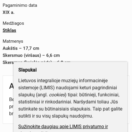
Pagaminimo data
XIX a.
Medžiagos
Stiklas
Matmenys
Aukštis – 17,7 cm
Skersmuo (viršaus) – 6,6 cm
Skersmuo (kojelės pėda) – 6,8 cm
Slapukai
Lietuvos integralioje muziejų informacinėje
Aprašymas
sistemoje (LIMIS) naudojami keturi pagrindiniai
slapukų (angl.
cookies
) tipai: būtinieji, funkciniai,
Bespalvio stiklo taurė apskrita, į viršų platėjanti, kojelė
statistiniai ir rinkodariniai. Naršydami toliau Jūs
profiliuota su apskrita pėda. Šonai su šešiomis
sutinkate su būtinaisiais slapukais. Taip pat galite
briaunuotomis plokštumomis.
sutikti ir su visų slapukų naudojimu.
Sužinokite daugiau apie LIMIS privatumo ir