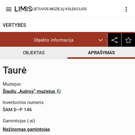
menu
more_vert
LIETUVOS MUZIEJŲ KOLEKCIJOS
VERTYBĖS
Objekto informacija
OBJEKTAS
APRAŠYMAS
Taurė
Muziejus
Šiaulių „Aušros“ muziejus
Inventorinis numeris
ŠAM D–P 146
Gamintojas (-ai)
Nežinomas gamintojas