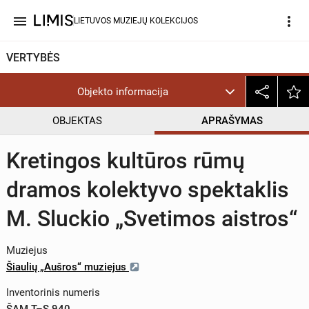
menu
more_vert
LIETUVOS MUZIEJŲ KOLEKCIJOS
VERTYBĖS
Objekto informacija
OBJEKTAS
APRAŠYMAS
Kretingos kultūros rūmų
dramos kolektyvo spektaklis
M. Sluckio „Svetimos aistros“
Muziejus
Šiaulių „Aušros“ muziejus
Inventorinis numeris
ŠAM T–S 940