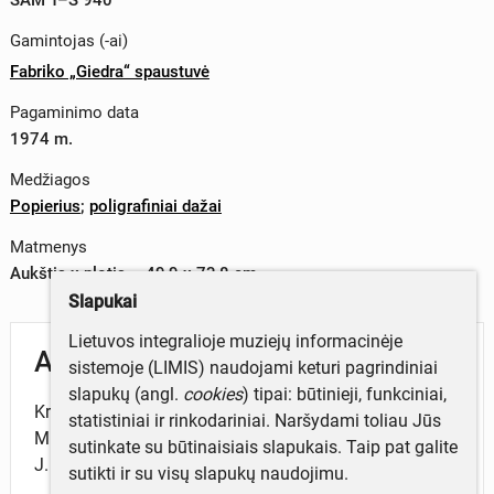
Gamintojas (-ai)
Fabriko „Giedra“ spaustuvė
Pagaminimo data
1974 m.
Medžiagos
Popierius
;
poligrafiniai dažai
Matmenys
Aukštis x plotis – 49,9 x 73,8 cm
Slapukai
Lietuvos integralioje muziejų informacinėje
Aprašymas
sistemoje (LIMIS) naudojami keturi pagrindiniai
slapukų (angl.
cookies
) tipai: būtinieji, funkciniai,
Kretingos kultūros rūmų dramos kolektyvo spektaklis
statistiniai ir rinkodariniai. Naršydami toliau Jūs
M. Sluckio „Svetimos aistros“. 1974-10-25. Dailininkas
sutinkate su būtinaisiais slapukais. Taip pat galite
J. Šakinis.
sutikti ir su visų slapukų naudojimu.