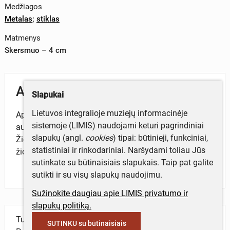
Medžiagos
Metalas
;
stiklas
Matmenys
Skersmuo – 4 cm
Aprašymas
Slapukai
Lietuvos integralioje muziejų informacinėje
Apvalios formos metalinė segė. Averse: reljefiškas
sistemoje (LIMIS) naudojami keturi pagrindiniai
augalinis ornamentas – trys gėlės žiedai su lapeliais.
slapukų (angl.
cookies
) tipai: būtinieji, funkciniai,
Žiedo viduryje įklijuota žalio stiklo akutė. Reverse:
statistiniai ir rinkodariniai. Naršydami toliau Jūs
žiogelio formos užsegimas.
sutinkate su būtinaisiais slapukais. Taip pat galite
sutikti ir su visų slapukų naudojimu.
Sužinokite daugiau apie LIMIS privatumo ir
slapukų politiką.
Turite daugiau informacijos apie objektą?
SUTINKU su būtinaisiais