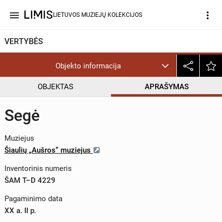
menu
more_vert
LIETUVOS MUZIEJŲ KOLEKCIJOS
VERTYBĖS
Objekto informacija
OBJEKTAS
APRAŠYMAS
Segė
Muziejus
Šiaulių „Aušros“ muziejus
Inventorinis numeris
ŠAM T–D 4229
Pagaminimo data
XX a. II p.