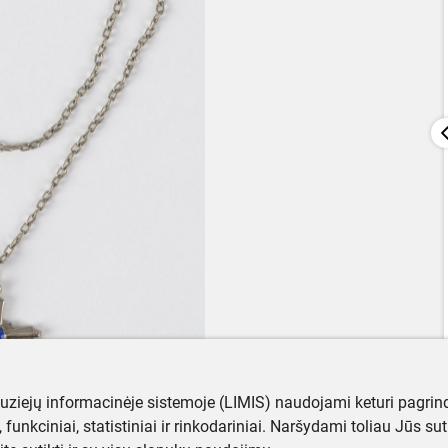
muziejų informacinėje sistemoje (LIMIS) naudojami keturi pagrind
ji, funkciniai, statistiniai ir rinkodariniai. Naršydami toliau Jūs s