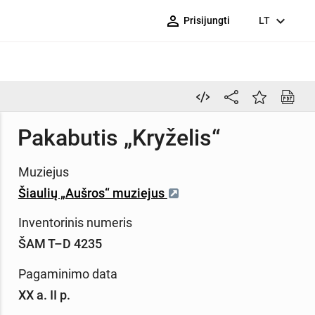
person_outline
expand_more
Prisijungti
LT
Pakabutis „Kryželis“
Muziejus
Šiaulių „Aušros“ muziejus
Inventorinis numeris
ŠAM T–D 4235
Pagaminimo data
XX a. II p.