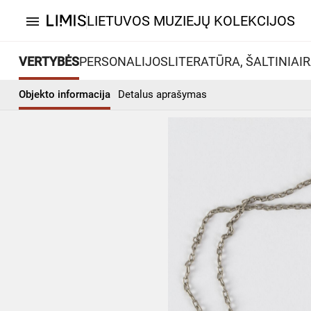
LIETUVOS MUZIEJŲ KOLEKCIJOS
menu
VERTYBĖS
PERSONALIJOS
LITERATŪRA, ŠALTINIAI
R
Objekto informacija
Detalus aprašymas