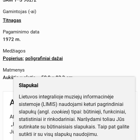
Gamintojas (-ai)
Titnagas
Pagaminimo data
1972 m.
Medžiagos
Popierius
;
poligrafiniai dažai
Matmenys
Aukštis x plotis – 59,9 x 83,3 cm
Slapukai
Lietuvos integralioje muziejų informacinėje
Aprašymas
sistemoje (LIMIS) naudojami keturi pagrindiniai
slapukų (angl.
cookies
) tipai: būtinieji, funkciniai,
Afiša, kviečianti į ŠDT spektaklį Vina Delmas
statistiniai ir rinkodariniai. Naršydami toliau Jūs
„Paskutinis valsas“. Rež. Kazys Tumkevičius, dail.
sutinkate su būtinaisiais slapukais. Taip pat galite
Juozas Jankus.
sutikti ir su visų slapukų naudojimu.