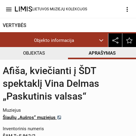
menu
more_vert
LIETUVOS MUZIEJŲ KOLEKCIJOS
VERTYBĖS
Objekto informacija
OBJEKTAS
APRAŠYMAS
Afiša, kviečianti į ŠDT
spektaklį Vina Delmas
„Paskutinis valsas“
Muziejus
Šiaulių „Aušros“ muziejus
Inventorinis numeris
ŠAM T–S 962/2