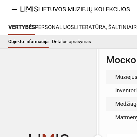
LIETUVOS MUZIEJŲ KOLEKCIJOS
menu
VERTYBĖS
PERSONALIJOS
LITERATŪRA, ŠALTINIAI
R
Objekto informacija
Detalus aprašymas
Моско
Muzieju
Inventor
Medžiag
Matmen