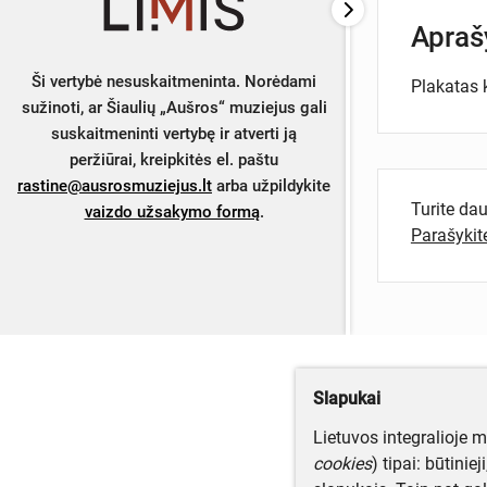
Apra
Ši vertybė nesuskaitmeninta. Norėdami
Plakatas 
sužinoti, ar Šiaulių „Aušros“ muziejus gali
suskaitmeninti vertybę ir atverti ją
peržiūrai, kreipkitės el. paštu
rastine@ausrosmuziejus.lt
arba užpildykite
Turite da
vaizdo užsakymo formą
.
Parašyki
Slapukai
Lietuvos integralioje 
cookies
) tipai: būtinie