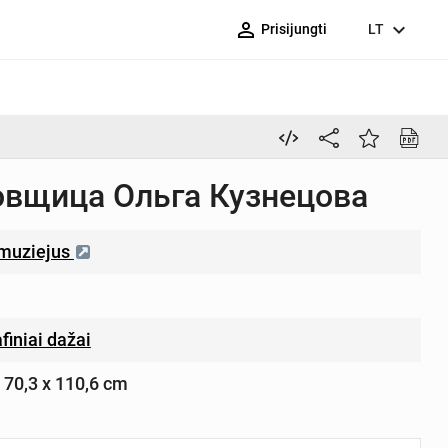
person_outline
expand_more
Prisijungti
LT
овщица Ольга Кузнецова
 muziejus
finiai dažai
– 70,3 x 110,6 cm