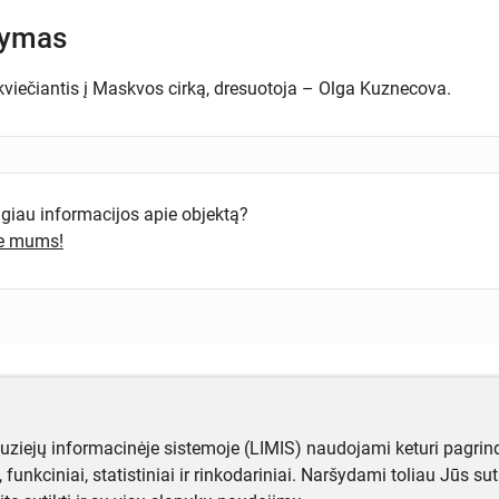
šymas
kviečiantis į Maskvos cirką, dresuotoja – Olga Kuznecova.
ugiau informacijos apie objektą?
te mums!
muziejų informacinėje sistemoje (LIMIS) naudojami keturi pagrind
ji, funkciniai, statistiniai ir rinkodariniai. Naršydami toliau Jūs s