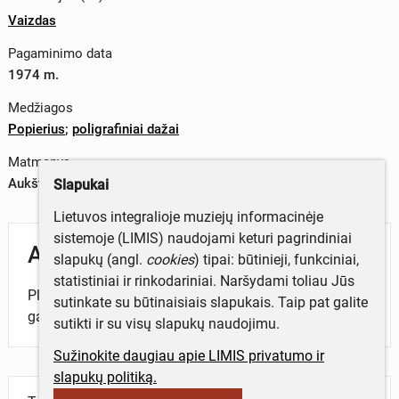
Vaizdas
Pagaminimo data
1974 m.
Medžiagos
Popierius
;
poligrafiniai dažai
Matmenys
Aukštis x plotis – 56,3 x 85 cm
Slapukai
Lietuvos integralioje muziejų informacinėje
sistemoje (LIMIS) naudojami keturi pagrindiniai
Aprašymas
slapukų (angl.
cookies
) tipai: būtinieji, funkciniai,
statistiniai ir rinkodariniai. Naršydami toliau Jūs
Plakatas skatinantis teikti racionalius pasiūlymus
sutinkate su būtinaisiais slapukais. Taip pat galite
gamybai. Dai.l R. Šveikauskas.
sutikti ir su visų slapukų naudojimu.
Sužinokite daugiau apie LIMIS privatumo ir
slapukų politiką.