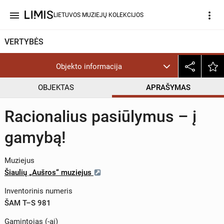
menu
more_vert
LIETUVOS MUZIEJŲ KOLEKCIJOS
VERTYBĖS
Objekto informacija
OBJEKTAS
APRAŠYMAS
Racionalius pasiūlymus – į
gamybą!
Muziejus
Šiaulių „Aušros“ muziejus
Inventorinis numeris
ŠAM T–S 981
Gamintojas (-ai)