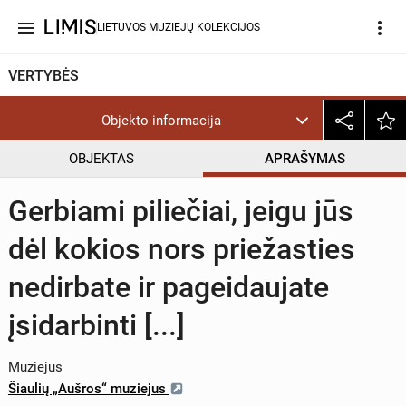
menu
more_vert
LIETUVOS MUZIEJŲ KOLEKCIJOS
VERTYBĖS
Objekto informacija
OBJEKTAS
APRAŠYMAS
Gerbiami piliečiai, jeigu jūs
dėl kokios nors priežasties
nedirbate ir pageidaujate
įsidarbinti [...]
Muziejus
Šiaulių „Aušros“ muziejus