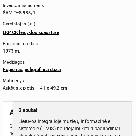
Inventorinis numeris
ŠAM T–S 983/1
Gamintojas (-ai)
LKP CK leidyklos spaustuvė
Pagaminimo data
1973 m.
Medžiagos
Popierius
;
poligrafiniai dažai
Matmenys
Aukštis x plotis – 41 x 49,2 cm
Slapukai
Aprašymas
Lietuvos integralioje muziejų informacinėje
Gerbiami piliečiai, jeigu jūs dėl kokios nors priežasties
sistemoje (LIMIS) naudojami keturi pagrindiniai
nedirbate ir pageidaujate įsidarbinti respublikos
slapukų (angl.
cookies
) tipai: būtinieji, funkciniai,