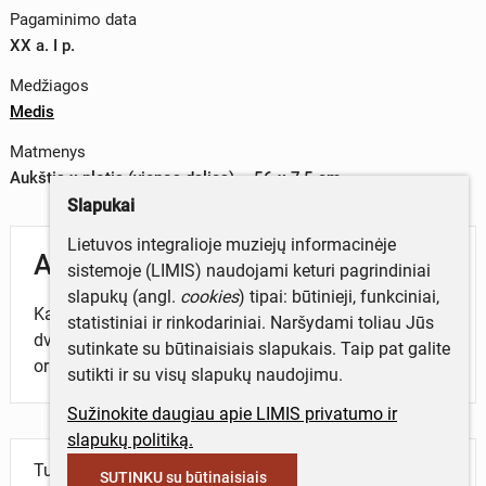
Pagaminimo data
XX a. I p.
Medžiagos
Medis
Matmenys
Aukštis x plotis (vienos dalies) – 56 x 7,5 cm
Slapukai
Lietuvos integralioje muziejų informacinėje
Aprašymas
sistemoje (LIMIS) naudojami keturi pagrindiniai
slapukų (angl.
cookies
) tipai: būtinieji, funkciniai,
Kamantai – medinė pavalkų dalis, susidedanti iš
statistiniai ir rinkodariniai. Naršydami toliau Jūs
dviejų lenktų dalių. Puošti drožinėtu augaliniu
sutinkate su būtinaisiais slapukais. Taip pat galite
ornamentu.
sutikti ir su visų slapukų naudojimu.
Sužinokite daugiau apie LIMIS privatumo ir
slapukų politiką.
Turite daugiau informacijos apie objektą?
SUTINKU su būtinaisiais