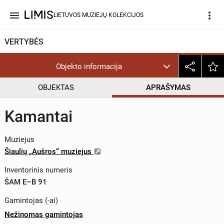
menu
more_vert
LIETUVOS MUZIEJŲ KOLEKCIJOS
VERTYBĖS
Objekto informacija
OBJEKTAS
APRAŠYMAS
Kamantai
Muziejus
Šiaulių „Aušros“ muziejus
Inventorinis numeris
ŠAM E–B 91
Gamintojas (-ai)
Nežinomas gamintojas