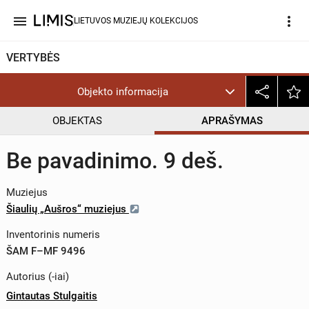
menu
more_vert
LIETUVOS MUZIEJŲ KOLEKCIJOS
VERTYBĖS
Objekto informacija
OBJEKTAS
APRAŠYMAS
Be pavadinimo. 9 deš.
Muziejus
Šiaulių „Aušros“ muziejus
Inventorinis numeris
ŠAM F–MF 9496
Autorius (-iai)
Gintautas Stulgaitis