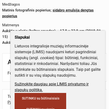
Medžiagos
Matinis fotografinis popierius
;
sidabro emulsija dengtas
popierius
Matmenys
Aukštis x plotis (baltas apvadas) – 17,8 x 23,9 cm (2019-01-
15)
Slapukai
Aukštis x plotis (vaizdas) – 13,7 x 18,9 cm (2019-01-15)
Lietuvos integralioje muziejų informacinėje
sistemoje (LIMIS) naudojami keturi pagrindiniai
slapukų (angl.
cookies
) tipai: būtinieji, funkciniai,
Aprašymas
statistiniai ir rinkodariniai. Naršydami toliau Jūs
sutinkate su būtinaisiais slapukais. Taip pat galite
Fotografijoje – šešėlių žaismas.
sutikti ir su visų slapukų naudojimu.
Sužinokite daugiau apie LIMIS privatumo ir
slapukų politiką.
Turite daugiau informacijos apie objektą?
SUTINKU su būtinaisiais
Parašykite mums!